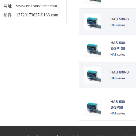
网址：www.nr-transducer.com
邮件：13720173627@163.com