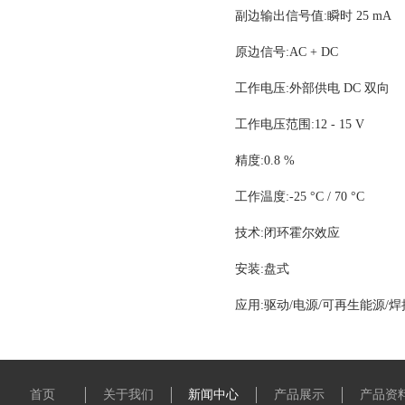
副边输出信号值
:
瞬时
25 mA
原边信号
:AC + DC
工作电压
:
外部供电
DC
双向
工作电压范围
:12 - 15 V
精度
:0.8 %
工作温度
:-25
°
C / 70
°
C
技术
:
闭环霍尔效应
安装
:
盘式
应用
:
驱动
/
电源
/
可再生能源
/
焊
首页
关于我们
新闻中心
产品展示
产品资