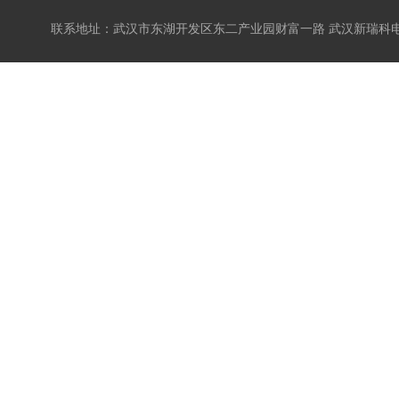
联系地址：武汉市东湖开发区东二产业园财富一路 武汉新瑞科电子科技有限公