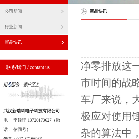
公司新闻
新品快讯
行业新闻
新品快讯
净零排放这
联系我们 / contant us
市时间的战
车厂来说，
武汉新瑞科电子科技有限公司
极应对使用
电
李经理 13720173627（微
话：
信同号）
杂的算法中
传真：027-87166933