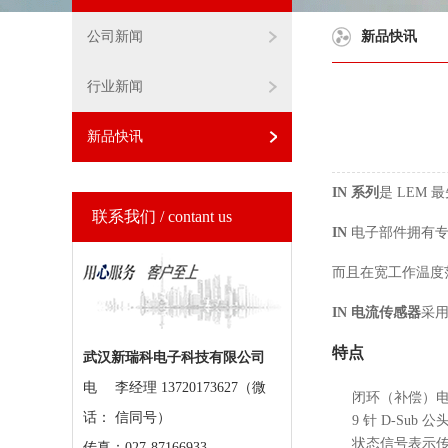
公司新闻
新品快讯
行业新闻
新品快讯
IN 系列
是 LEM
联系我们 / contant us
IN
电子部件拥有专
而且在宽工作温度
IN 电流传感器
采
特点
武汉新瑞科电子科技有限公司
电
李经理 13720173627（微
闭环（补偿）
话：
信同号）
9 针 D-Sub
状态信号表示
传真：027-87166933