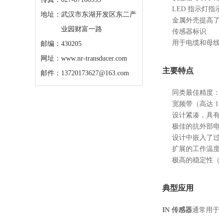
LED 指示灯
地址：
武汉市东湖开发区东二产
金属外壳提高
业园财富一路
传感器标识
用于电缆和母
邮编：430205
网址：www.nr-transducer.com
主要特点
邮件：13720173627@163.com
同类最佳精度
宽频带（高达 1.1
设计紧凑，具
极佳的抗外部
设计中嵌入了
扩展的工作温度范围
极高的稳定性（0.
典型应用
IN 传感器
通常用