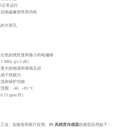
指示正常运行
了抗电磁兼容性和功耗
线的大穿孔
：出色的线性度和最小的电偏移
 MHz @±3 dB）
有更大的电缆和母线孔径
电场干扰能力
过流和保护功能
：-40...+85 °C
15 ppm/月）
于工业、实验室和医疗应用。
IN 高精度传感器
的典型应用如下：